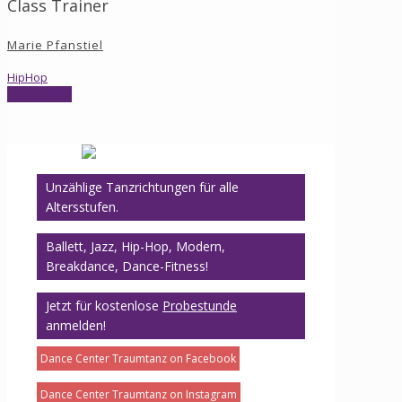
Class Trainer
Marie Pfanstiel
HipHop
View Profile
Unzählige Tanzrichtungen für alle
Altersstufen.
Ballett, Jazz, Hip-Hop, Modern,
Breakdance, Dance-Fitness!
Jetzt für kostenlose
Probestunde
anmelden!
Dance Center Traumtanz on Facebook
Dance Center Traumtanz on Instagram